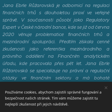
Jana Ebrle Růžarovská je odbornicí na regulaci
finančních trhů s dlouholetou praxí ve veřejné
správě. V současnosti působí jako Regulatory
Expert v České národní bance, kde se již od června
2020 věnuje problematice finančních trhů a
mezinárodní spolupráci. Předtím získala cenné
zkušenosti jako referentka mezinárodního a
právního oddělení na Finančním analytickém
úřadu, kde pracovala přes pět let. Jana Ebrle
Růžarovská se specializuje na právní a regulační
otázky ve finančním sektoru a má bohaté
zkušenosti s mezinárodními projekty a spoluprací.
Používáme cookies, abychom zajistili správné fungování a
bezpečnost našich stránek. Tím vám můžeme zajistit tu
nejlepší zkušenost při jejich návštěvě.