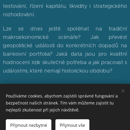
testování, řízení kapitálu, likvidity i strategického
rozhodování.
Lze se dnes ještě spoléhat na tradiční
makroekonomické scénáře? Jak převést
geopolitické události do konkrétních dopadů na
bankovní portfolia? Jaká data jsou pro kvalitní
hodnocení rizik skutečně potřeba a jak pracovat s
událostmi, které nemají historickou obdobu?
Sledujte pravidelně náš web
www.cbaeducaplus.cz
,
Používáme cookies, abychom zajistili správné fungování a
kde se dozvíte aktuální termíny a témata seminářů.
bezpečnost našich stránek. Tím vám můžeme zajistit tu
nejlepší zkušenost při jejich návštěvě.
© 2026 Česká bankovní asociace | ČBA EDUCA PLUS |
Přijmout nezbytné
Přijmout vše
www.cbaeducaplus.cz
| Pro více informací nás kontaktujte na