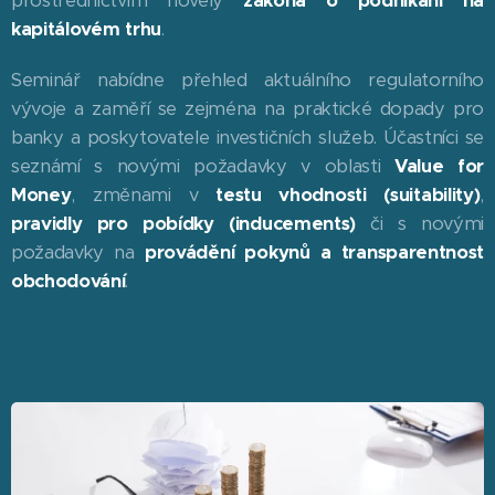
prostřednictvím novely
zákona o podnikání na
kapitálovém trhu
.
Seminář nabídne přehled aktuálního regulatorního
vývoje a zaměří se zejména na praktické dopady pro
banky a poskytovatele investičních služeb. Účastníci se
seznámí s novými požadavky v oblasti
Value for
Money
, změnami v
testu vhodnosti (suitability)
,
pravidly pro pobídky (inducements)
či s novými
požadavky na
provádění pokynů a transparentnost
obchodování
.