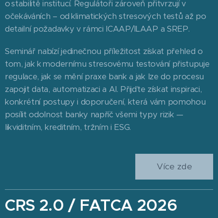
o stabilitě institucí. Regulátoři zároveň přitvrzují v
očekáváních – od klimatických stresových testů až po
detailní požadavky v rámci ICAAP/ILAAP a SREP.
Seminář nabízí jedinečnou příležitost získat přehled o
tom, jak k modernímu stresovému testování přistupuje
regulace, jak se mění praxe bank a jak lze do procesu
zapojit data, automatizaci a AI. Přijďte získat inspiraci,
konkrétní postupy i doporučení, která vám pomohou
posílit odolnost banky napříč všemi typy rizik —
likviditním, kreditním, tržním i ESG.
Více zde
CRS 2.0 / FATCA 2026