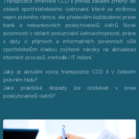
Transpozice směrnice CCD II přináší zásadní změny do
oblasti spotřebitelského úvěrování, které se dotknou
nejen právního rámce, ale především každodenní praxe
bank a nebankovních poskytovatelů úvěrů. Nové
povinnosti v oblasti posuzování úvěruschopnosti, práce
s daty o příjmech a informačních povinností vůči
spotřebitelům kladou zvýšené nároky na aktualizaci
interních procesů, metodik i IT řešení.
Jaký je aktuální vývoj transpozice CCD II v českém
právním řádu?
Jaké praktické dopady lze očekávat v praxi
poskytovatelů úvěrů?