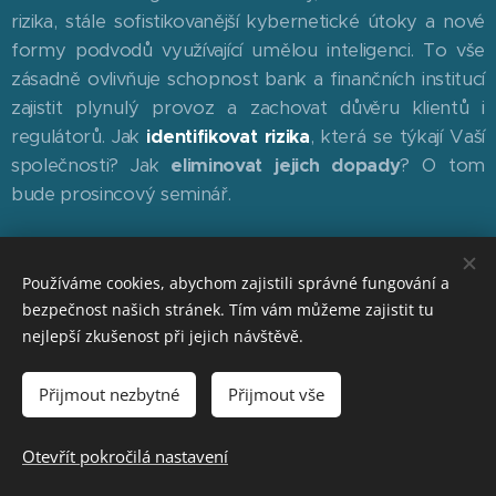
rizika, stále sofistikovanější kybernetické útoky a nové
formy podvodů využívající umělou inteligenci. To vše
zásadně ovlivňuje schopnost bank a finančních institucí
zajistit plynulý provoz a zachovat důvěru klientů i
regulátorů. Jak
identifikovat rizika
, která se týkají Vaší
společnosti? Jak
eliminovat jejich dopady
? O tom
bude prosincový seminář.
Více zde
Používáme cookies, abychom zajistili správné fungování a
bezpečnost našich stránek. Tím vám můžeme zajistit tu
nejlepší zkušenost při jejich návštěvě.
Podvody v platebním
Přijmout nezbytné
Přijmout vše
styku
Otevřít pokročilá nastavení