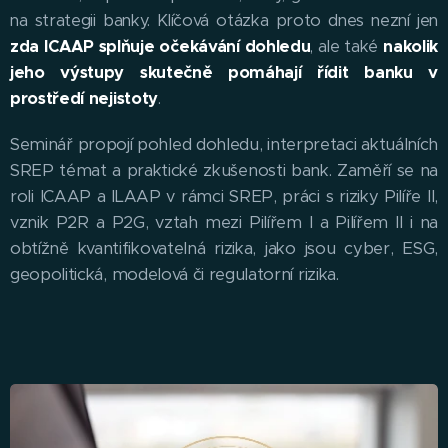
na strategii banky. Klíčová otázka proto dnes nezní jen
zda ICAAP splňuje očekávání dohledu
, ale také
nakolik
jeho výstupy skutečně pomáhají řídit banku v
prostředí nejistoty
.
Seminář propojí pohled dohledu, interpretaci aktuálních
SREP témat a praktické zkušenosti bank. Zaměří se na
roli ICAAP a ILAAP v rámci SREP, práci s riziky Pilíře II,
vznik P2R a P2G, vztah mezi Pilířem I a Pilířem II i na
obtížně kvantifikovatelná rizika, jako jsou cyber, ESG,
geopolitická, modelová či regulatorní rizika.