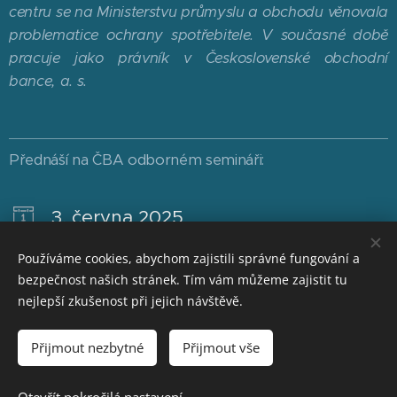
centru se na Ministerstvu průmyslu a obchodu věnovala
problematice ochrany spotřebitele. V současné době
pracuje jako právník v Československé obchodní
bance, a. s.
Přednáší na ČBA odborném semináři:
3. června 2025
ACCESSIBILITY
Používáme cookies, abychom zajistili správné fungování a
bezpečnost našich stránek. Tím vám můžeme zajistit tu
nejlepší zkušenost při jejich návštěvě.
© 2026 Česká bankovní asociace | ČBA EDUCA PLUS |
Přijmout nezbytné
Přijmout vše
www.cbaeducaplus.cz
| Pro více informací nás kontaktujte na
seminare@cbaonline.cz