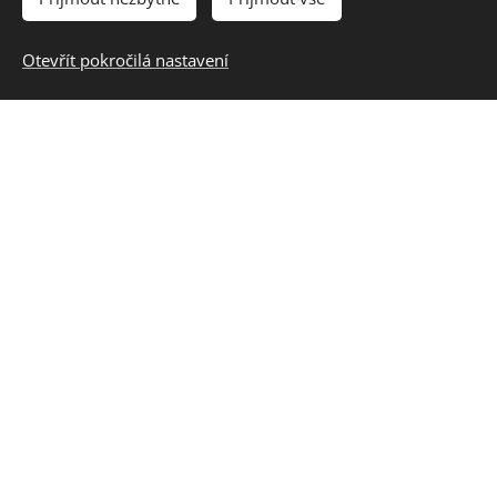
IČ
Otevřít pokročilá nastavení
E-mail účastníka
Telefon
E-mail pro fakturaci
Mám zájem o
Liquidity Management
Zpráva