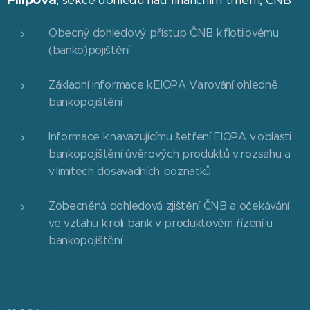
, sekce dohledu nad finančním trhem, ČNB
Obecný dohledový přístup ČNB k flotilovému
(banko)pojištění
Základní informace k EIOPA Varování ohledně
bankopojištění
Informace k navazujícímu šetření EIOPA v oblasti
bankopojištění úvěrových produktů v rozsahu a
v limitech dosavadních poznatků
Zobecněná dohledová zjištění ČNB a očekávání
ve vztahu k roli bank v produktovém řízení u
bankopojištění