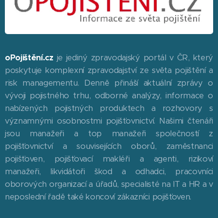
oPojištění.cz
je jediný zpravodajský portál v ČR, který
poskytuje komplexní zpravodajství ze světa pojištění a
risk managementu. Denně přináší aktuální zprávy o
vývoji pojistného trhu, odborné analýzy, informace o
nabízených pojistných produktech a rozhovory s
významnými osobnostmi pojišťovnictví. Našimi čtenáři
jsou manažeři a top manažeři společností z
pojišťovnictví a souvisejících oborů, zaměstnanci
pojišťoven, pojišťovací makléři a agenti, rizikoví
manažeři, likvidátoři škod a odhadci, pracovníci
oborových organizací a úřadů, specialisté na IT a HR a v
neposlední řadě také koncoví zákazníci pojišťoven.