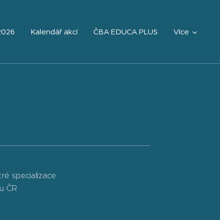
2026
Kalendář akcí
ČBA EDUCA PLUS
Více
ré specializace
du ČR