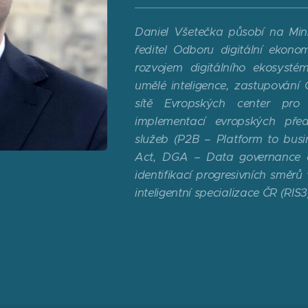
Daniel Všetečka působí na Min
ředitel Odboru digitální ekono
rozvojem digitálního ekosysté
umělé inteligence, zastupování 
sítě Evropských center pro 
implementací evropských před
služeb (P2B – Platform to busin
Act, DGA – Data governance a
identifikací progresivních směr
inteligentní specializace ČR (RIS3