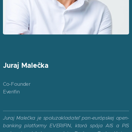
Juraj Malečka
Co-Founder
Everifin
Juraj Malečka je spoluzakladateľ pan-európskej open-
banking platformy EVERIFIN, ktorá spája AIS a PIS