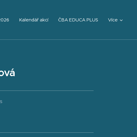
2026
Kalendář akcí
ČBA EDUCA PLUS
Více
ová
s