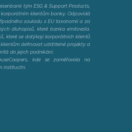
feisenbank tým ESG & Support Products,
í korporátním klientům banky. Odpovídá
 případného souladu s EU taxonomií a za
ných dluhopisů, které banka emitovala.
ů, které se dotýkají korporátních klientů
lientům definovat udržitelné projekty a
mítá do jejich podnikání.
houseCoopers, kde se zaměřovala na
 institucím.