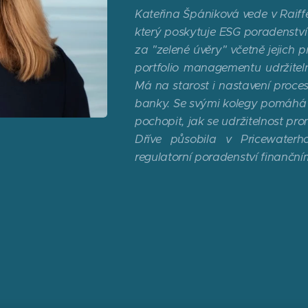
Kateřina Špániková vede v Raif
který poskytuje ESG poradenstv
za "zelené úvěry" včetně jejich
portfolio managementu udržitel
Má na starost i nastavení proces
banky. Se svými kolegy pomáhá k
pochopit, jak se udržitelnost pro
Dříve působila v Pricewater
regulatorní poradenství finančním