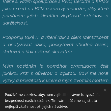
Velmi si vážím spolupráce s PwC, Deloitte a KPMG
jako expert na BCM a krizový manažer, díky které
pomáhám jejich klientům zlepšovat odolnost a
udržitelnost.
Podporuji také IT a řízení rizik s cílem identifikovat
a analyzovat rizika, poskytovat vhodná řešení,
sledovat a řídit rizikové ukazatele.
Mým posláním je pomáhat organizacím čelit
jakékoli krizi s důvěrou a agilitou. Baví mě nové
výzvy a příležitosti k učení a mým životním mottem
je: Jsem upřímný, mluvím pravdu a konám dobro.
Používáme cookies, abychom zajistili správné fungování a
bezpečnost našich stránek. Tím vám můžeme zajistit tu
nejlepší zkušenost při jejich návštěvě.