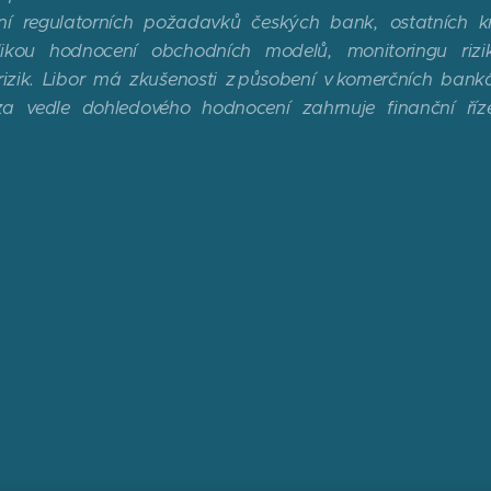
ní regulatorních požadavků českých bank, ostatních kre
kou hodnocení obchodních modelů, monitoringu rizik
rizik. Libor má zkušenosti z působení v komerčních ban
za vedle dohledového hodnocení zahrnuje finanční řízení