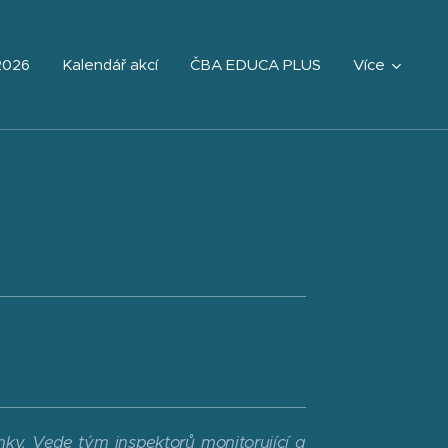
2026
Kalendář akcí
ČBA EDUCA PLUS
Více
y. Vede tým inspektorů monitorující a