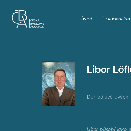
Úvod
ČBA manažer
Libor Löf
Dohled úvěrových i
Libor působí jako 