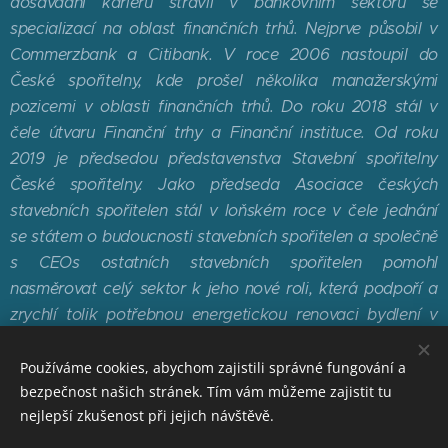
dosavadní kariéru strávil v bankovním sektoru se
specializací na oblast finančních trhů. Nejprve působil v
Commerzbank a Citibank. V roce 2006 nastoupil do
České spořitelny, kde prošel několika manažerskými
pozicemi v oblasti finančních trhů. Do roku 2018 stál v
čele útvaru Finanční trhy a Finanční instituce. Od roku
2019 je předsedou představenstva Stavební spořitelny
České spořitelny. Jako předseda Asociace českých
stavebních spořitelen stál v loňském roce v čele jednání
se státem o budoucnosti stavebních spořitelen a společně
s CEOs ostatních stavebních spořitelen pomohl
nasměrovat celý sektor k jeho nové roli, která podpoří a
zrychlí tolik potřebnou energetickou renovaci bydlení v
ČR.
Používáme cookies, abychom zajistili správné fungování a
bezpečnost našich stránek. Tím vám můžeme zajistit tu
nejlepší zkušenost při jejich návštěvě.