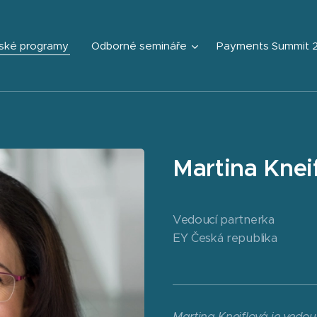
ské programy
Odborné semináře
Payments Summit 
Martina Knei
Vedoucí partnerka
EY Česká republika
Martina Kneiflová je vedou