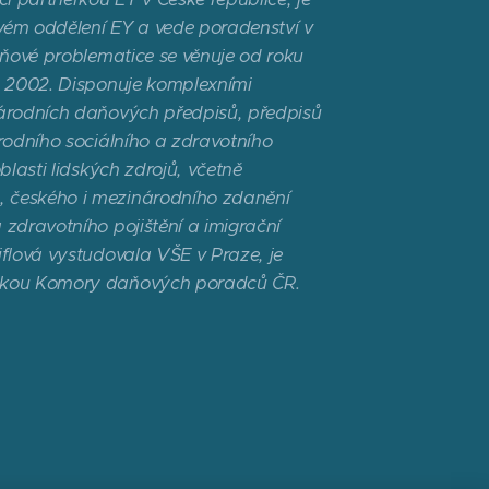
vém oddělení EY a vede poradenství v
aňové problematice se věnuje od roku
u 2002. Disponuje komplexními
národních daňových předpisů, předpisů
rodního sociálního a zdravotního
blasti lidských zdrojů, včetně
 českého i mezinárodního zdanění
zdravotního pojištění a imigrační
iflová vystudovala VŠE v Praze, je
nkou Komory daňových poradců ČR.