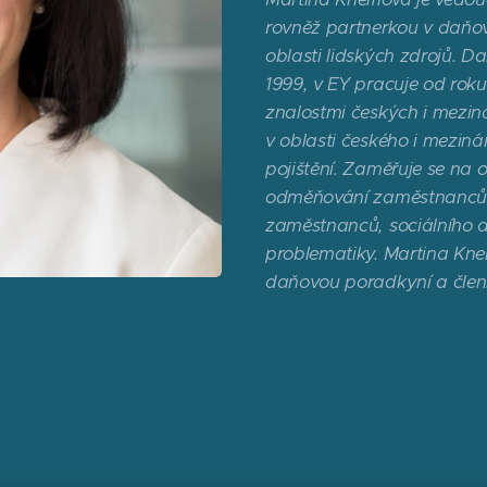
rovněž partnerkou v daňo
oblasti lidských zdrojů. D
1999, v EY pracuje od rok
znalostmi českých i mezi
v oblasti českého i meziná
pojištění. Zaměřuje se na o
odměňování zaměstnanců,
zaměstnanců, sociálního a 
problematiky. Martina Kne
daňovou poradkyní a čle