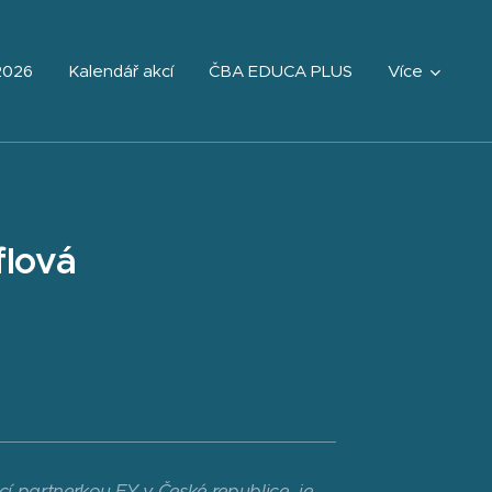
2026
Kalendář akcí
ČBA EDUCA PLUS
Více
flová
cí partnerkou EY v České republice, je