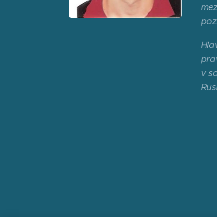
mez
poz
Hla
pra
v s
Rus