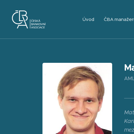
Úvod
ČBA manažer
Ma
AML 
Mat
Kar
mez