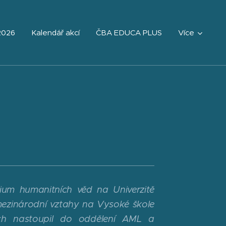
2026
Kalendář akcí
ČBA EDUCA PLUS
Více
ium humanitních věd na Univerzitě
 mezinárodní vztahy na Vysoké škole
ích nastoupil do oddělení AML a