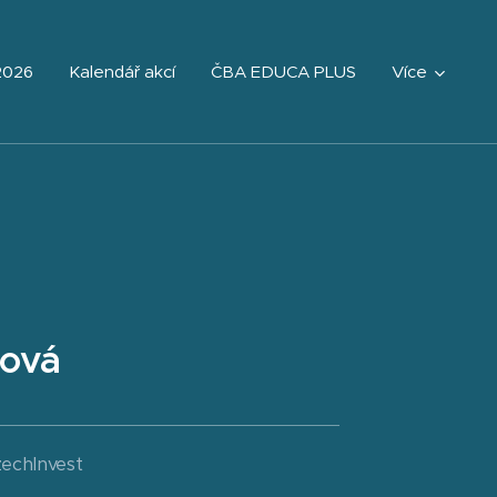
2026
Kalendář akcí
ČBA EDUCA PLUS
Více
ková
echInvest