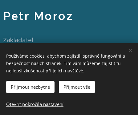
Petr Moroz
Zakladatel
SCAUT.com, Screeing Solutions a
Používáme cookies, abychom zajistili správné fungování a
Compliance Academy
bezpečnost našich stránek. Tím vám můžeme zajistit tu
nejlepší zkušenost při jejich návštěvě.
Petr Moroz je zakladatelem společností SCAUT,
Přijmout nezbytné
Přijmout vše
Screening Solutions a Compliance Academy. Své
zkušenosti mimo jiné získal v prostředí společností
Otevřít pokročilá nastavení
Marriott International, GE Money a Ernst&Young, ve
kterých přes 10 let vedl týmy analytických, forenzních a
bezpečnostních specialistů. Následně založil a vedl
československou poradenskou kancelář Screening