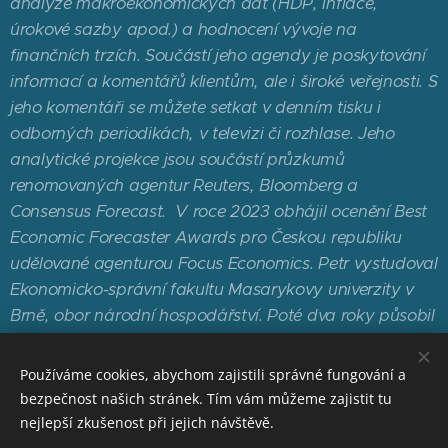
analýze makroekonomických dat (HDP, inflace,
úrokové sazby apod.) a hodnocení vývoje na
finančních trzích. Součástí jeho agendy je poskytování
informací a komentářů klientům, ale i široké veřejnosti. S
jeho komentáři se můžete setkat v denním tisku i
odborných periodikách, v televizi či rozhlase. Jeho
analytické projekce jsou součástí průzkumů
renomovaných agentur Reuters, Bloomberg a
Consensus Forecast. V roce 2023 obhájil ocenění Best
Economic Forecaster Awards pro Českou republiku
udělované agenturou Focus Economics. Petr vystudoval
Ekonomicko-správní fakultu Masarykovy univerzity v
Brně, obor národní hospodářství. Poté dva roky působil
na institutu CERGE-EI v Praze. Odborné znalosti si
rozšiřoval i v rámci studia programu CFA (Level I&II).
Používáme cookies, abychom zajistili správné fungování a
bezpečnost našich stránek. Tím vám můžeme zajistit tu
nejlepší zkušenost při jejich návštěvě.