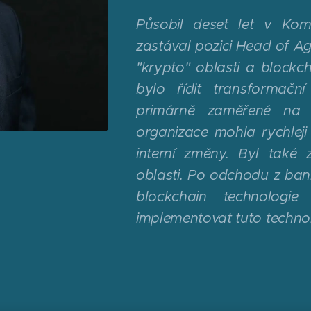
Působil deset let v Kom
zastával pozici Head of Agi
"krypto" oblasti a blockch
bylo řídit transformačn
primárně zaměřené na do
organizace mohla rychleji 
interní změny. Byl také
oblasti. Po odchodu z ban
blockchain technolog
implementovat tuto technolo