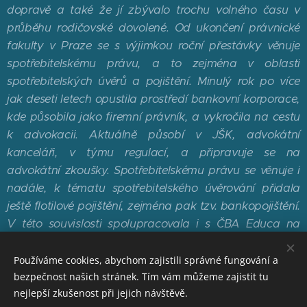
dopravě a také že jí zbývalo trochu volného času v
průběhu rodičovské dovolené. Od ukončení právnické
fakulty v Praze se s výjimkou roční přestávky věnuje
spotřebitelskému právu, a to zejména v oblasti
spotřebitelských úvěrů a pojištění. Minulý rok po více
jak deseti letech opustila prostředí bankovní korporace,
kde působila jako firemní právník, a vykročila na cestu
k advokacii. Aktuálně působí v JŠK, advokátní
kanceláři, v týmu regulací, a připravuje se na
advokátní zkoušky. Spotřebitelskému právu se věnuje i
nadále, k tématu spotřebitelského úvěrování přidala
ještě flotilové pojištění, zejména pak tzv. bankopojištění.
V této souvislosti spolupracovala i s ČBA Educa na
tvorbě vzdělávacích kurzů.
Používáme cookies, abychom zajistili správné fungování a
bezpečnost našich stránek. Tím vám můžeme zajistit tu
nejlepší zkušenost při jejich návštěvě.