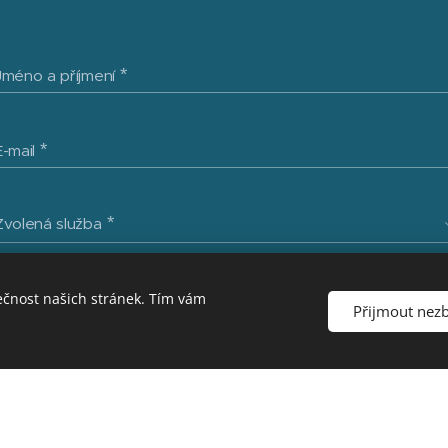
Jméno a příjmení
E-mail
Zvolená služba
Mám zájem o
ečnost našich stránek. Tím vám
Přijmout nez
HR seminář
Zpráva