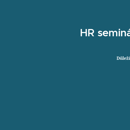
HR seminá
Důleži