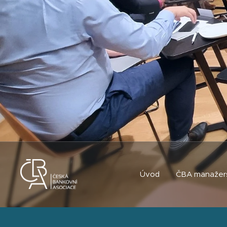
Úvod
ČBA manažer