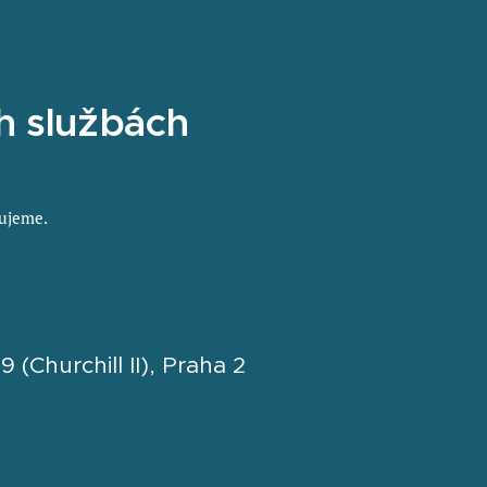
h službách
kujeme.
 (Churchill II), Praha 2