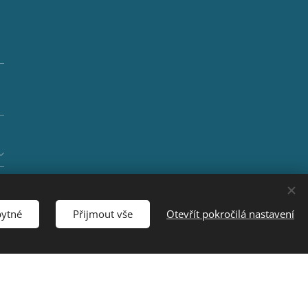
bytné
Přijmout vše
Otevřít pokročilá nastavení