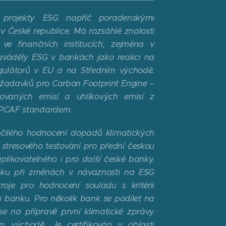
 projekty ESG napříč poradenskými
v České republice. Má rozsáhlé znalosti
e finančních institucích, zejména v
zaváděly ESG v bankách jako reakci na
gulátorů v EU a na Středním východě.
požadavků pro Carbon Footprint Engine –
ovaných emisí a uhlíkových emisí z
 s PCAF standardem.
ročilého hodnocení dopadů klimatických
stresového testování pro přední českou
plikovatelného i pro další české banky.
nku při změnách v návaznosti na ESG
troje pro hodnocení souladu s kritérii
 banku. Pro několik bank se podílet na
se na přípravě první klimatické zprávy
 východě. Je certifikován v oblasti