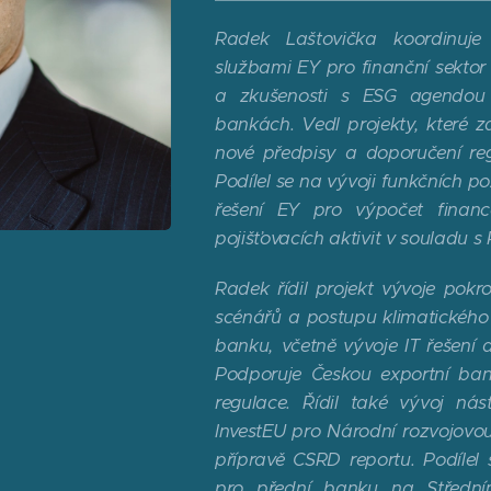
Radek Laštovička koordinuje
službami EY pro finanční sektor 
a zkušenosti s ESG agendou v
bankách. Vedl projekty, které 
nové předpisy a doporučení re
Podílel se na vývoji funkčních 
řešení EY pro výpočet financ
pojišťovacích aktivit v souladu
Radek řídil projekt vývoje pok
scénářů a postupu klimatického 
banku, včetně vývoje IT řešení a
Podporuje Českou exportní ba
regulace. Řídil také vývoj nás
InvestEU pro Národní rozvojovou
přípravě CSRD reportu. Podílel 
pro přední banku na Středním