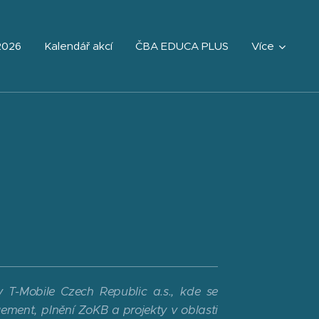
2026
Kalendář akcí
ČBA EDUCA PLUS
Více
v T-Mobile Czech Republic a.s., kde se
ment, plnění ZoKB a projekty v oblasti