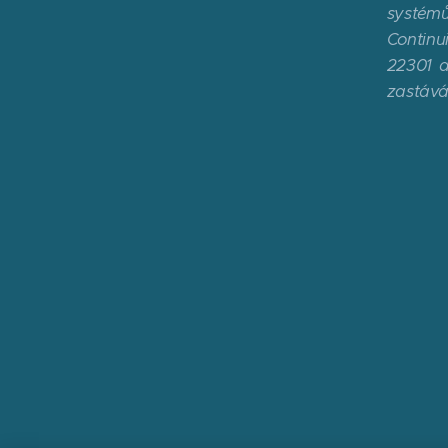
systémů
Continu
22301 a
zastává