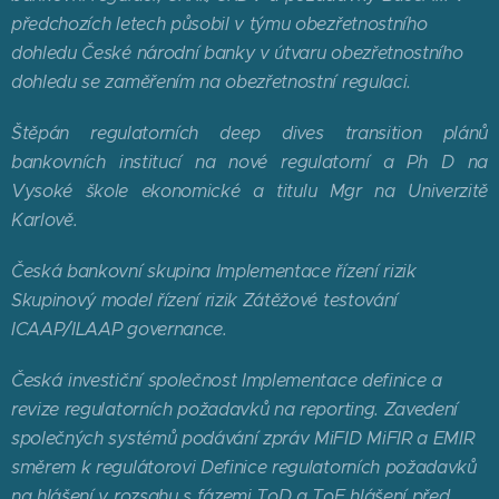
předchozích letech působil v týmu obezřetnostního
dohledu České
národní banky v útvaru obezřetnostního
dohledu se zaměřením na obezřetnostní regulaci.
Štěpán
regulatorních deep dives transition plánů
bankovních institucí na nové regulatorní
a Ph D na
Vysoké škole ekonomické a titulu Mgr na Univerzitě
Karlově.
Česká
bankovní skupina Implementace řízení rizik
Skupinový model řízení rizik Zátěžové
testování
ICAAP/ILAAP governance.
Česká
investiční společnost Implementace definice a
revize regulatorních požadavků na
reporting. Zavedení
společných systémů podávání zpráv MiFID MiFIR a EMIR
směrem k
regulátorovi Definice regulatorních požadavků
na hlášení v rozsahu s fázemi ToD a ToE
hlášení před