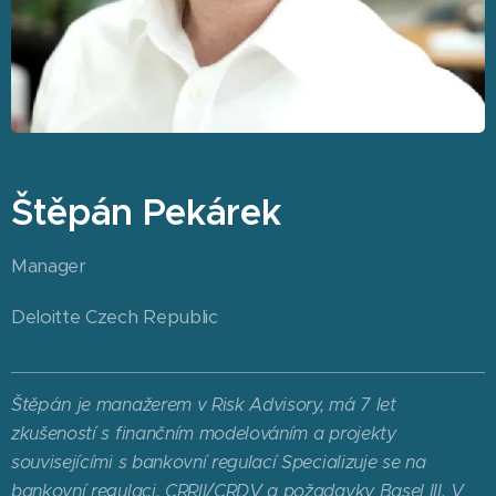
Štěpán Pekárek
Manager
Deloitte Czech Republic
Štěpán
je manažerem v Risk Advisory, má 7 let
zkušeností s finančním modelováním a
projekty
souvisejícími s bankovní regulací Specializuje se na
bankovní regulaci, CRRII/CRDV
a požadavky Basel III. V