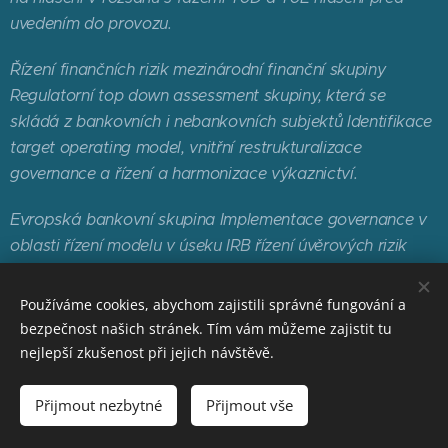
uvedením do provozu.
Řízení
finančních rizik mezinárodní finanční skupiny
Regulatorní top down assessment
skupiny, která se
skládá z bankovních i nebankovních subjektů Identifikace
target
operating model, vnitřní restrukturalizace
governance a řízení a harmonizace výkaznictví.
Evropská
bankovní skupina Implementace governance v
oblasti řízení modelu v úseku IRB
řízení úvěrových rizik
Model lifecycle Model retirement Model performance
testing.
Používáme cookies, abychom zajistili správné fungování a
bezpečnost našich stránek. Tím vám můžeme zajistit tu
nejlepší zkušenost při jejich návštěvě.
© 2026 Česká bankovní asociace | ČBA EDUCA PLUS |
Přijmout nezbytné
Přijmout vše
www.cbaeducaplus.cz
| Pro více informací nás kontaktujte na
seminare@cbaonline.cz