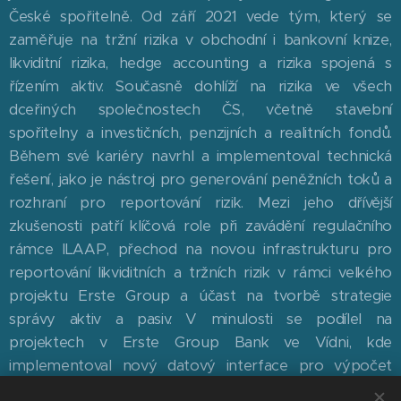
České spořitelně. Od září 2021 vede tým, který se
zaměřuje na tržní rizika v obchodní i bankovní knize,
likviditní rizika, hedge accounting a rizika spojená s
řízením aktiv. Současně dohlíží na rizika ve všech
dceřiných společnostech ČS, včetně stavební
spořitelny a investičních, penzijních a realitních fondů.
Během své kariéry navrhl a implementoval technická
řešení, jako je nástroj pro generování peněžních toků a
rozhraní pro reportování rizik. Mezi jeho dřívější
zkušenosti patří klíčová role při zavádění regulačního
rámce ILAAP, přechod na novou infrastrukturu pro
reportování likviditních a tržních rizik v rámci velkého
projektu Erste Group a účast na tvorbě strategie
správy aktiv a pasiv. V minulosti se podílel na
projektech v Erste Group Bank ve Vídni, kde
implementoval nový datový interface pro výpočet
ukazatelů rizik.