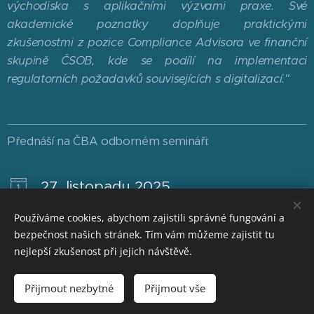
východiska s aplikačními výzvami praxe. Své
akademické poznatky doplňuje praktickými
zkušenostmi z pozice Compliance Advisora ve finanční
skupině ČSOB, kde se podílí na implementaci
regulatorních požadavků souvisejících s digitalizací."
Přednáší na ČBA odborném semináři:
27. listopadu 2025
Používáme cookies, abychom zajistili správné fungování a
AI Act pro compliance
bezpečnost našich stránek. Tím vám můžeme zajistit tu
nejlepší zkušenost při jejich návštěvě.
© 2026 Česká bankovní asociace | ČBA EDUCA PLUS |
Přijmout nezbytné
Přijmout vše
www.cbaeducaplus.cz
| Pro více informací nás kontaktujte na
seminare@cbaonline.cz