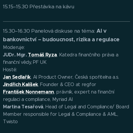
15.15–15.30 Přestávka na kávu
AI v
15.30–16.30 Panelová diskuse na téma:
bankovnictví – budoucnost, rizika a regulace
Moderuje:
JUDr. Mgr.
Tomáš Ryza
, Katedra finančního práva a
finanční vědy, PF UK
Hosté:
Jan Sedlařík
, AI Product Owner, Česká spořitelna a.s.
Jindřich Kalíšek
, Founder & CEO at regfor
František Nonnemann
, právník, expert na finanční
regulaci a compliance, Myriad AI
Martina Tesařová
, Head of Legal and Compliance/ Board
Member responsible for Legal & Compliance & AML,
Twisto