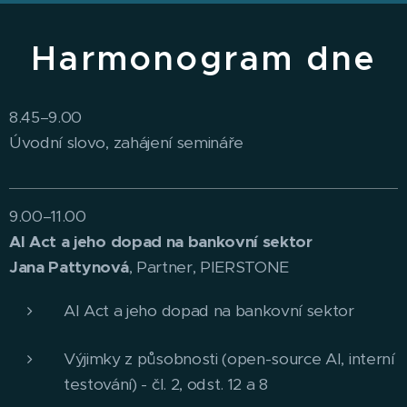
Harmonogram dne
8.45–9.00
Úvodní slovo, zahájení semináře
9.00–11.00
AI Act a jeho dopad na bankovní sektor
Jana Pattynová
, Partner, PIERSTONE
AI Act a jeho dopad na bankovní sektor
Výjimky z působnosti (open-source AI, interní
testování) - čl. 2, odst. 12 a 8