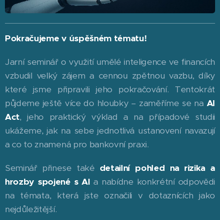
Pokračujeme v úspěšném tématu!
Jarní seminář o využití umělé inteligence ve financích
vzbudil velký zájem a cennou zpětnou vazbu, díky
které jsme připravili jeho pokračování. Tentokrát
půjdeme ještě více do hloubky – zaměříme se na
AI
Act
, jeho praktický výklad a na případové studii
ukážeme, jak na sebe jednotlivá ustanovení navazují
a co to znamená pro bankovní praxi.
Seminář přinese také
detailní pohled na rizika a
hrozby spojené s AI
a nabídne konkrétní odpovědi
na témata, která jste označili v dotaznících jako
nejdůležitější.