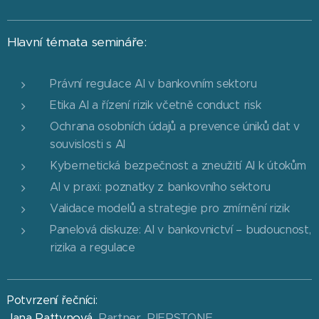
Hlavní témata semináře:
Právní regulace AI v bankovním sektoru
Etika AI a řízení rizik včetně conduct risk
Ochrana osobních údajů a prevence úniků dat v
souvislosti s AI
Kybernetická bezpečnost a zneužití AI k útokům
AI v praxi: poznatky z bankovního sektoru
Validace modelů a strategie pro zmírnění rizik
Panelová diskuze: AI v bankovnictví – budoucnost,
rizika a regulace
Potvrzení řečníci:
Jana Pattynová
, Partner, PIERSTONE