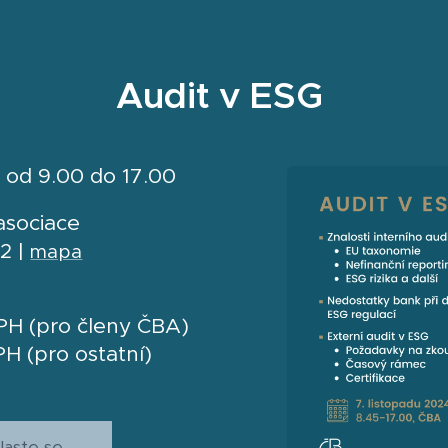
Audit v ESG
4 od 9.00 do 17.00
asociace
 2 |
mapa
PH (pro členy ČBA)
H (pro ostatní)
laste se