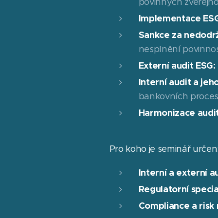
povinných zveřejňo
Implementace ESG 
Sankce za nedodrž
nesplnění povinnos
Externí audit ESG:
Interní audit a jeh
bankovních procesů 
Harmonizace audit
Pro koho je seminář určen
Interní a externí a
Regulatorní speci
Compliance a ris