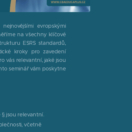
 nejnovějšími evropskými
ěříme na všechny klíčové
trukturu ESRS standardů,
ktické kroky pro zavedení
o vás relevantní, jaké jsou
 Tento seminář vám poskytne
 § jsou relevantní.
olečnosti, včetně