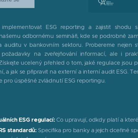
 implementovat ESG reporting a zajistit shodu s
 k našemu odbornému semináři, kde se podrobně zam
a auditu v bankovním sektoru. Probereme nejen s
jí požadavky na zveřejňování informací, ale i pra
ískejte ucelený přehled o tom, jaké regulace jsou pr
í, a jak se připravit na externí a interní audit ESG.
e pro úspěšné zvládnutí ESG reportingu
.
álních ESG regulací:
Co upravují, odkdy platí a které
SRS standardů:
Specifika pro banky a jejich dceřiné sp