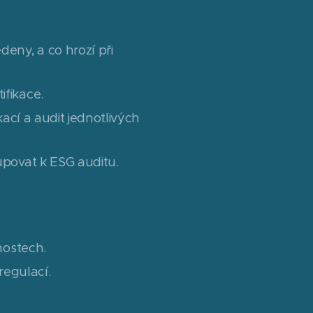
deny, a co hrozí při
fikace.
ací a audit jednotlivých
tupovat k ESG auditu.
nostech.
egulací.