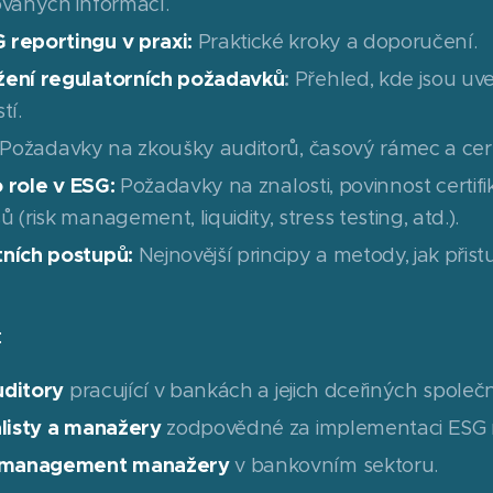
vaných informací.
reportingu v praxi:
Praktické kroky a doporučení.
ení regulatorních požadavků
:
Přehled, kde jsou uve
tí.
Požadavky na zkoušky auditorů, časový rámec a certi
o role v ESG:
Požadavky na znalosti, povinnost certifik
(risk management, liquidity, stress testing, atd.).
ních postupů:
Nejnovější principy a metody, jak přis
:
uditory
pracující v bankách a jejich dceřiných společ
alisty a manažery
zodpovědné za implementaci ESG r
k management manažery
v bankovním sektoru.