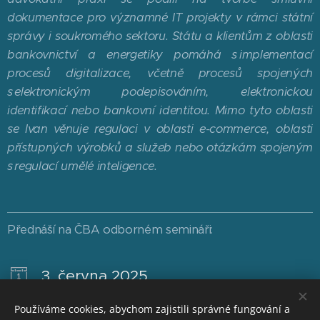
dokumentace pro významné IT projekty v rámci státní
správy i soukromého sektoru. Státu a klientům z oblasti
bankovnictví a energetiky pomáhá s implementací
procesů digitalizace, včetně procesů spojených
s elektronickým podepisováním, elektronickou
identifikací nebo bankovní identitou. Mimo tyto oblasti
se Ivan věnuje regulaci v oblasti e-commerce, oblasti
přístupných výrobků a služeb nebo otázkám spojeným
s regulací umělé inteligence.
Přednáší na ČBA odborném semináři:
3. června 2025
ACCESSIBILITY
Používáme cookies, abychom zajistili správné fungování a