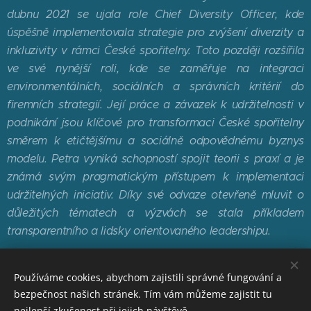
dubnu 2021 se ujala role Chief Diversity Officer, kde
úspěšně implementovala strategie pro zvýšení diverzity a
inkluzivity v rámci České spořitelny. Toto později rozšířila
ve své nynější roli, kde se zaměřuje na integraci
environmentálních, sociálních a správních kritérií do
firemních strategií. Její práce a závazek k udržitelnosti v
podnikání jsou klíčové pro transformaci České spořitelny
směrem k etičtějšímu a sociálně odpovědnému byznys
modelu. Petra vyniká schopností spojit teorii s praxí a je
známá svým pragmatickým přístupem k implementaci
udržitelných iniciativ. Díky své odvaze otevřeně mluvit o
důležitých tématech a výzvách se stala příkladem
transparentního a lidsky orientovaného leadershipu.
Používáme cookies, abychom zajistili správné fungování a
bezpečnost našich stránek. Tím vám můžeme zajistit tu
nejlepší zkušenost při jejich návštěvě.