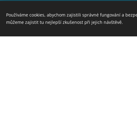
Používáme cookies, abychom zajistili správné fungování a bezp
můžeme zajistit tu nejlepší zkušenost při jejich návštěvě.