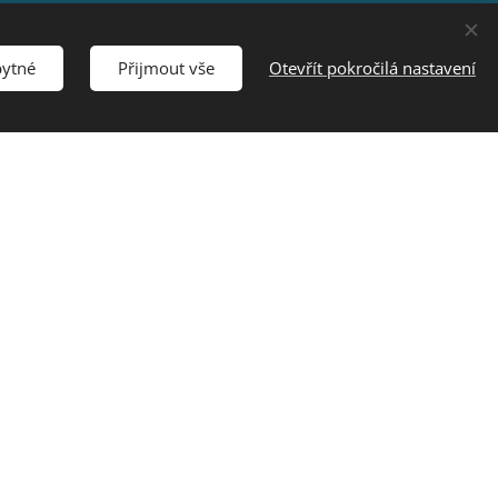
bytné
Přijmout vše
Otevřít pokročilá nastavení