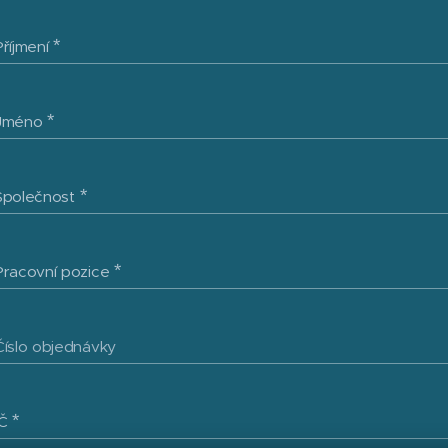
Příjmení
Jméno
Společnost
Pracovní pozice
Číslo objednávky
IČ