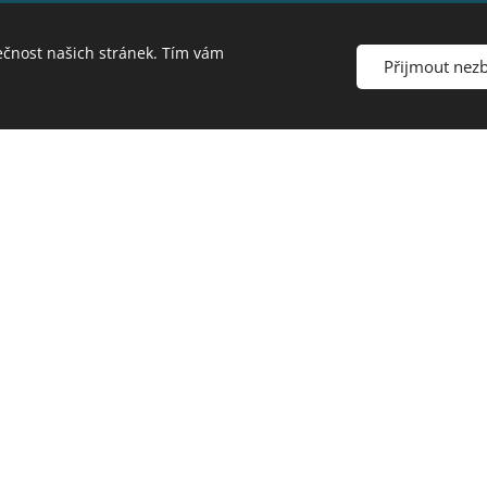
E-mail účastníka
ečnost našich stránek. Tím vám
Přijmout nez
Telefon
E-mail pro fakturaci
Mám zájem o
Nařízení DORA a jeho dopady
Zpráva