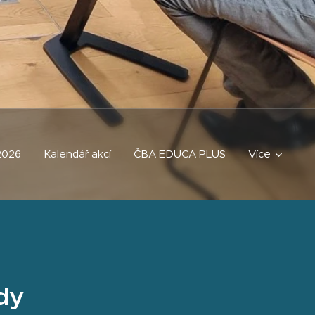
2026
Kalendář akcí
ČBA EDUCA PLUS
Více
dy