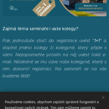
Zajímá téma semináře i vaše kolegy?
Pak jednoduše stačí do registrace uvést "
1+1
" a
doplnit jméno kolegy či kolegyně, který přijde s
vámi. Nezapomeňte prosím na něj uvést také e-
mail. Následně se mu ozve naše kolegyně, která s
ním dokončí registraci. Na semináři se na vás
budeme těšit!
Příjmení
Používáme cookies, abychom zajistili správné fungování a
bezpečnost našich stránek. Tím vám můžeme zajistit tu