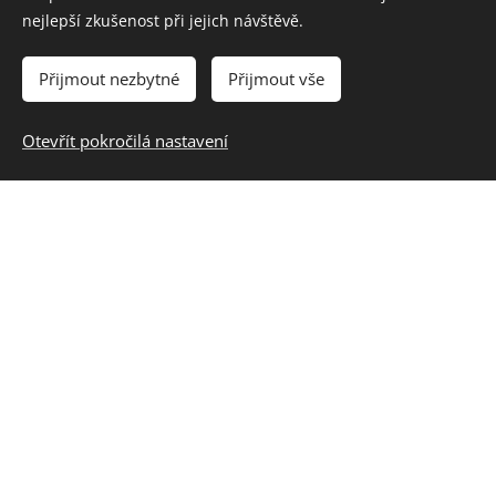
nejlepší zkušenost při jejich návštěvě.
Jméno
Přijmout nezbytné
Přijmout vše
Společnost
Otevřít pokročilá nastavení
Pracovní pozice
Číslo objednávky
IČ
E-mail účastníka