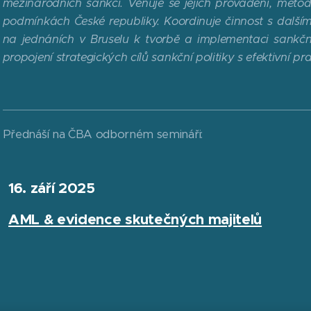
mezinárodních sankcí. Věnuje se jejich provádění, metod
podmínkách České republiky. Koordinuje činnost s dalšími
na jednáních v Bruselu k tvorbě a implementaci sankční
propojení strategických cílů sankční politiky s efektivní pra
Přednáší na ČBA odborném semináři:
16. září 2025
AML & evidence skutečných majitelů