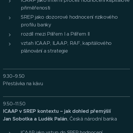
ICAAP jako interní proces hodnocení kapitálové
přiměřenosti
SREP jako dozorové hodnocení rizikového
profilu banky
rozdíl mezi Pilířem I a Pilířem II
vztah ICAAP, ILAAP, RAF, kapitálového
plánování a strategie
9.30–9.50
Přestávka na kávu
9.50–11.50
ICAAP v SREP kontextu – jak dohled přemýšlí
Jan Sobotka a Luděk Palán
, Česká národní banka
ICAAP jako vstup do SREP hodnocení