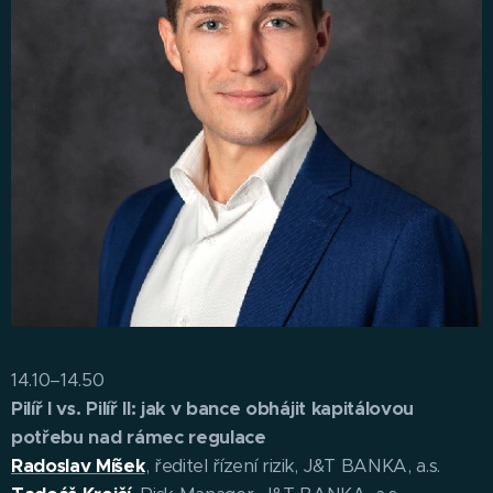
14.10–14.50
Pilíř I vs. Pilíř II: jak v bance obhájit kapitálovou
potřebu nad rámec regulace
Radoslav Míšek
, ředitel řízení rizik, J&T BANKA, a.s.