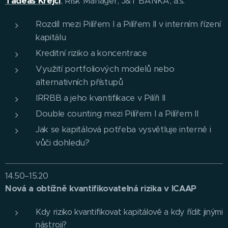
Tadeáš Krejčí
, Risk Manager, J&T BANKA, a.s.
Rozdíl mezi Pilířem I a Pilířem II v interním řízení
kapitálu
Kreditní riziko a koncentrace
Využití portfoliových modelů nebo
alternativních přístupů
IRRBB a jeho kvantifikace v Pilíři II
Double counting mezi Pilířem I a Pilířem II
Jak se kapitálová potřeba vysvětluje interně i
vůči dohledu?
14.50–15.20
Nová a obtížně kvantifikovatelná rizika v ICAAP
Kdy riziko kvantifikovat kapitálově a kdy řídit jinými
nástroji?