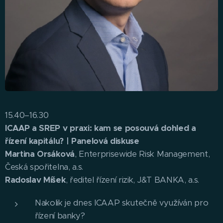
15.40–16.30
ICAAP a SREP v praxi: kam se posouvá dohled a
řízení kapitálu? | Panelová diskuse
Martina Orsáková
, Enterprisewide Risk Management,
Česká spořitelna, a.s.
Radoslav Míšek
, ředitel řízení rizik, J&T BANKA, a.s.
Nakolik je dnes ICAAP skutečně využíván pro
řízení banky?