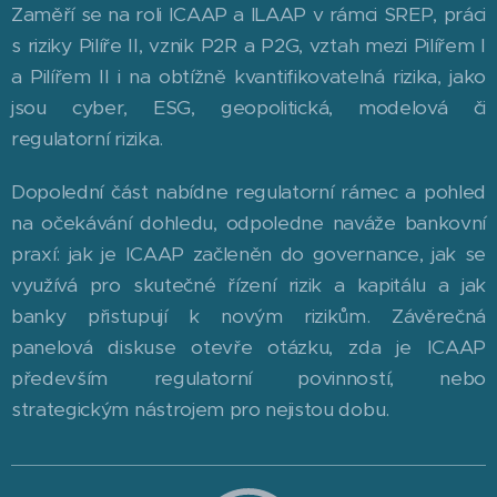
Zaměří se na roli ICAAP a ILAAP v rámci SREP, práci
s riziky Pilíře II, vznik P2R a P2G, vztah mezi Pilířem I
a Pilířem II i na obtížně kvantifikovatelná rizika, jako
jsou cyber, ESG, geopolitická, modelová či
regulatorní rizika.
Dopolední část nabídne regulatorní rámec a pohled
na očekávání dohledu, odpoledne naváže bankovní
praxí: jak je ICAAP začleněn do governance, jak se
využívá pro skutečné řízení rizik a kapitálu a jak
banky přistupují k novým rizikům. Závěrečná
panelová diskuse otevře otázku, zda je ICAAP
především regulatorní povinností, nebo
strategickým nástrojem pro nejistou dobu.