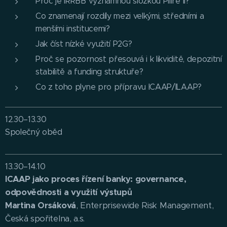
Proč je IRRBB významnou složkou Pilíře II?
Co znamenají rozdíly mezi velkými, středními a
menšími institucemi?
Jak číst nízké využití P2G?
Proč se pozornost přesouvá i k likviditě, depozitní
stabilitě a funding struktuře?
Co z toho plyne pro přípravu ICAAP/ILAAP?
12.30–13.30
Společný oběd
13.30–14.10
ICAAP jako proces řízení banky: governance,
odpovědnosti a využití výstupů
Martina Orsáková
, Enterprisewide Risk Management,
Česká spořitelna, a.s.