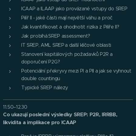
ICAAP a ILAAP jako provázané vstupy do SREP
Pilíř II - jaké části mají největší váhu a proč
Jak kvantifikovat a ohodnotit rizika z Pilíře II?
Jak probíhá SREP assessment?
IT SREP, AML SREP a další klíčové oblasti
Stanovení kapitálových požadavků P2R a
doporučení P2G?
Potenciální překryvy mezi PI a PII a jak se vyhnout
double countingu
Typické SREP nálezy
11.50–12.30
Co ukazují poslední výsledky SREP: P2R, IRRBB,
likvidita a implikace pro ICAAP