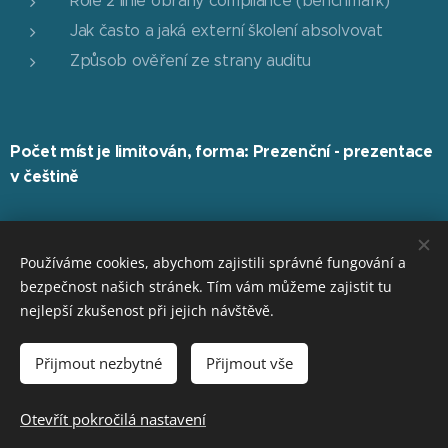
Role 2 linie obrany compliance (benchmark)
Jak často a jaká externí školení absolvovat
Způsob ověření ze strany auditu
Počet míst je limitován, forma: Prezenční - prezentace
v češtině
Program dne
:
Používáme cookies, abychom zajistili správné fungování a
Příchod a prezence účastníků, občerstvení
8:30 – 9:00
bezpečnost našich stránek. Tím vám můžeme zajistit tu
nejlepší zkušenost při jejich návštěvě.
9:00 – 11:00
Přijmout nezbytné
Přijmout vše
Představení regulace a delegovaných nařízení
Struktura regulace
Otevřít pokročilá nastavení