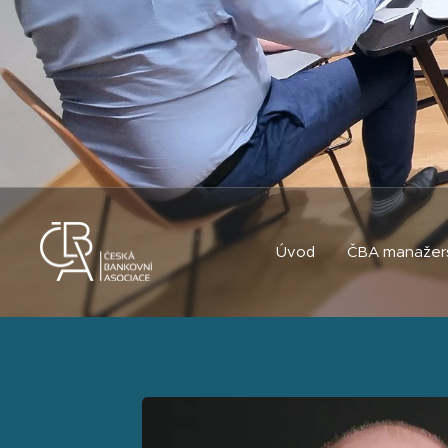
Úvod
ČBA manažer