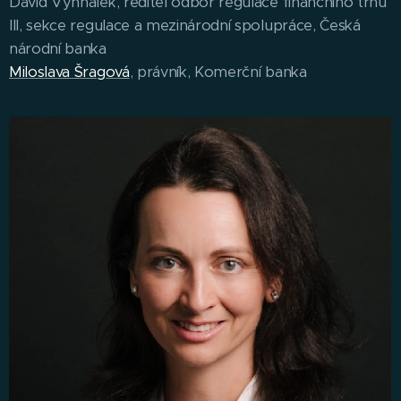
David Vyhnálek, ředitel odbor regulace finančního trhu
III, sekce regulace a mezinárodní spolupráce, Česká
národní banka
Miloslava Šragová
, právník, Komerční banka