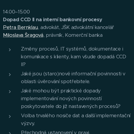
14.00–15.00
Dopad CCD II na interní bankovní procesy
Petra Bernklau
, advokát, JŠK advokátní kancelář
Miloslava Šragová
, právník, Komerční banka
Změny procesů, IT systémů, dokumentace i
komunikace s klienty, kam všude dopadá CCD
II?
Jaké jsou (staro)nové informační povinnosti v
oblasti úvěrování spotřebitele.
Jaké mohou být praktické dopady
implementování nových povinností
poskytovatele do již nastavených procesů?
Volba trvalého nosiče dat a další implementační
výzvy.
Přechodná ustanovení v praxi.