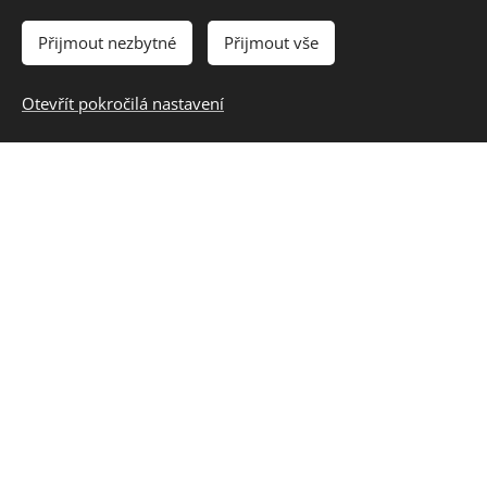
Přijmout nezbytné
Přijmout vše
Město
Otevřít pokročilá nastavení
PSČ
IČ
DIČ
Mám zájem o
Práce z domova a legislativa