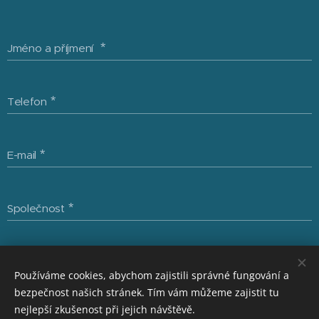
Jméno a příjmení
Telefon
E-mail
Společnost
Pozice
Používáme cookies, abychom zajistili správné fungování a
bezpečnost našich stránek. Tím vám můžeme zajistit tu
nejlepší zkušenost při jejich návštěvě.
Ulice