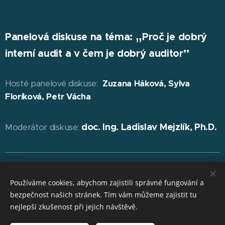
‚‚
Panelová diskuse na téma:
Proč je dobrý
interní audit a v čem je dobrý auditor’’
Hosté panelové diskuse:
Zuzana Háková, Sylva
Floríková, Petr Vácha
doc. Ing. Ladislav Mejzlík, Ph.D.
Moderátor diskuse:
ČBA Finance pro nefinanční manažery je držitelem
mezinárodní licence IES / ICI.
Používáme cookies, abychom zajistili správné fungování a
bezpečnost našich stránek. Tím vám můžeme zajistit tu
nejlepší zkušenost při jejich návštěvě.