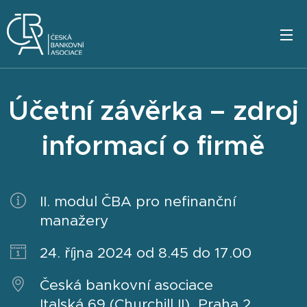
Účetní závěrka
–
zdroj
informací o firmě
II. modul ČBA pro nefinanční
manažery
24. října 2024 od 8.45 do 17.00
Česká bankovní asociace
Italská 69 (Churchill II), Praha 2