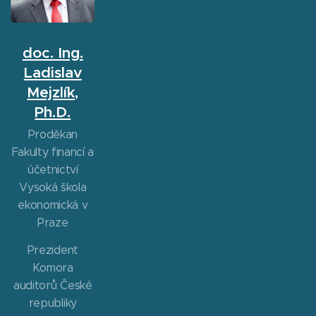
doc. Ing.
Ladislav
Mejzlík,
Ph.D.
Proděkan
Fakulty financí a
účetnictví
Vysoká škola
ekonomická v
Praze
Prezident
Komora
auditorů České
republiky