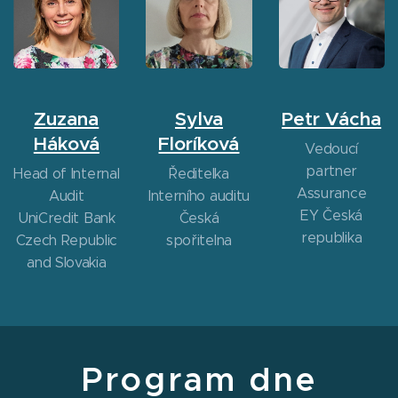
Zuzana
Sylva
Petr Vácha
Háková
Floríková
Vedoucí
partner
Head of Internal
Ředitelka
Assurance
Audit
Interního auditu
EY Česká
UniCredit Bank
Česká
republika
Czech Republic
spořitelna
and Slovakia
Program dne