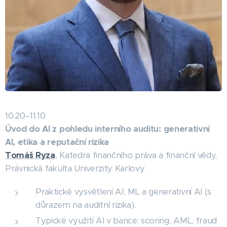
10.20–11.10
Úvod do AI z pohledu interního auditu: generativní
AI, etika a reputační rizika
Tomáš Ryza
, Katedra finančního práva a finanční vědy,
Právnická fakulta Univerzity Karlovy
Praktické vysvětlení AI, ML a generativní AI (s
důrazem na auditní rizika).
Typické využití AI v bance: scoring, AML, fraud