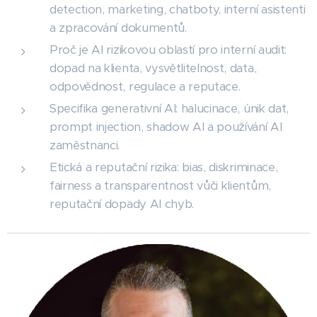
detection, marketing, chatboty, interní asistenti
a zpracování dokumentů.
Proč je AI rizikovou oblastí pro interní audit:
dopad na klienta, vysvětlitelnost, data,
odpovědnost, regulace a reputace.
Specifika generativní AI: halucinace, únik dat,
prompt injection, shadow AI a používání AI
zaměstnanci.
Etická a reputační rizika: bias, diskriminace,
fairness a transparentnost vůči klientům,
reputační dopady AI chyb.