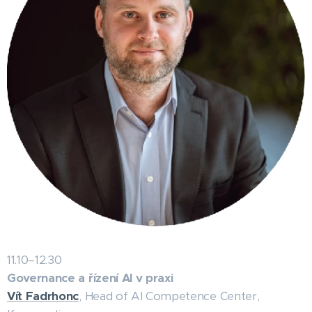
11.10–12.30
Governance a řízení AI v praxi
Vít
Fadrhonc
,
Head of AI Competence Center,