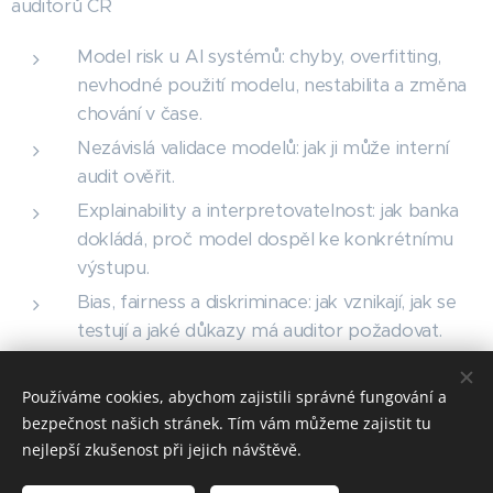
auditorů ČR
Model risk u AI systémů: chyby, overfitting,
nevhodné použití modelu, nestabilita a změna
chování v čase.
Nezávislá validace modelů: jak ji může interní
audit ověřit.
Explainability a interpretovatelnost: jak banka
dokládá, proč model dospěl ke konkrétnímu
výstupu.
Bias, fairness a diskriminace: jak vznikají, jak se
testují a jaké důkazy má auditor požadovat.
Human-in-the-loop a riziko formálního lidského
dohledu.
Používáme cookies, abychom zajistili správné fungování a
bezpečnost našich stránek. Tím vám můžeme zajistit tu
nejlepší zkušenost při jejich návštěvě.