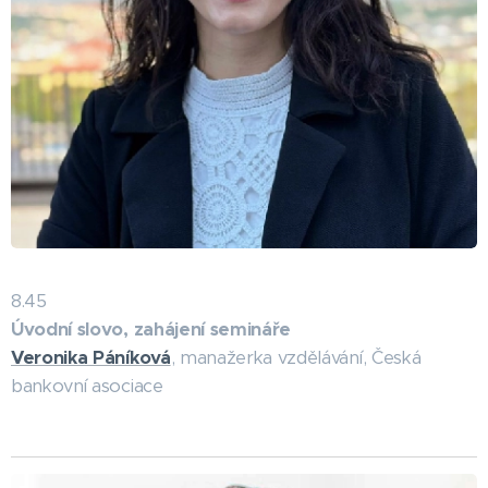
8.45
Úvodní slovo, zahájení semináře
Veronika Páníková
, manažerka vzdělávání, Česká
bankovní asociace