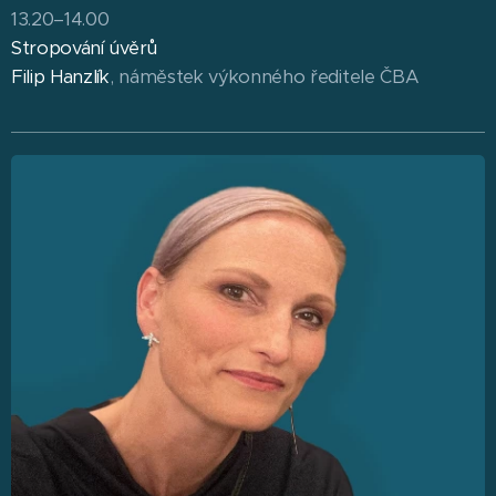
13.20–14.00
Stropování úvěrů
Filip Hanzlík
, náměstek výkonného ředitele ČBA