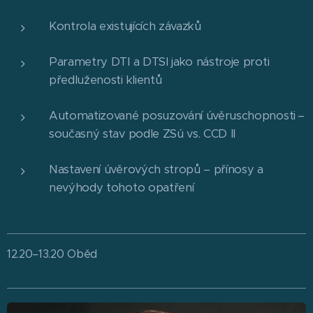
Kontrola existujících závazků
Parametry DTI a DTSI jako nástroje proti
předluženosti klientů
Automatizované posuzování úvěruschopnosti –
současný stav podle ZSú vs. CCD II
Nastavení úvěrových stropů – přínosy a
nevýhody tohoto opatření
12.20–13.20 Oběd