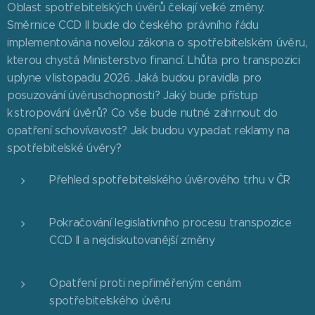
Oblast spotřebitelských úvěrů čekají velké změny.
Směrnice CCD II bude do českého právního řádu
implementována novelou zákona o spotřebitelském úvěru,
kterou chystá Ministerstvo financí. Lhůta pro transpozici
uplyne v listopadu 2026. Jaká budou pravidla pro
posuzování úvěruschopnosti? Jaký bude přístup
k stropování úvěrů? Co vše bude nutné zahrnout do
opatření schovívavost? Jak budou vypadat reklamy na
spotřebitelské úvěry?
Přehled spotřebitelského úvěrového trhu v ČR
Pokračování legislativního procesu transpozice
CCD II a nejdiskutovanější změny
Opatření proti nepřiměřeným cenám
spotřebitelského úvěru