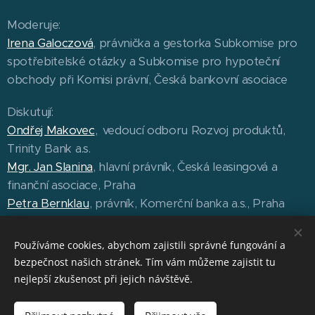
Moderuje:
Irena Galoczová
, právnička a gestorka Subkomise pro
spotřebitelské otázky a Subkomise pro hypoteční
obchody při Komisi právní, Česká bankovní asociace
Diskutují:
Ondřej Makovec
, vedoucí odboru Rozvoj produktů,
Trinity Bank a.s.
Mgr. Jan Slanina
, hlavní právník, Česká leasingová a
finanční asociace, Praha
Petra Bernklau
, právník, Komerční banka a.s., Praha
Jiří Krejča
, advokátní koncipient, FINREG PARTNERS
Filip Hanzlík, náměstek výkonného ředitele ČBA
Používáme cookies, abychom zajistili správné fungování a
bezpečnost našich stránek. Tím vám můžeme zajistit tu
nejlepší zkušenost při jejich návštěvě.
© 2026 Česká bankovní asociace | ČBA EDUCA PLUS |