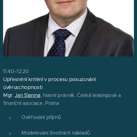
11.40–12.20
Upřesnění kritérií v procesu posuzování
úvěruschopnosti
Mgr.
Jan Slanina
, hlavní právník, Česká leasingová a
finanční asociace, Praha
Ověřování příjmů
Modelování životních nákladů