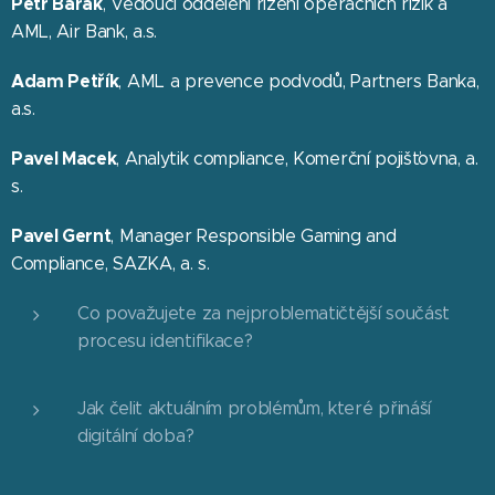
Petr Barák
, Vedoucí oddělení řízení operačních rizik a
AML, Air Bank, a.s.
Adam Petřík
, AML a prevence podvodů, Partners Banka,
a.s.
Pavel Macek
, Analytik compliance, Komerční pojišťovna, a.
s.
Pavel Gernt
, Manager Responsible Gaming and
Compliance, SAZKA, a. s.
Co považujete za nejproblematičtější součást
procesu identifikace?
Jak čelit aktuálním problémům, které přináší
digitální doba?