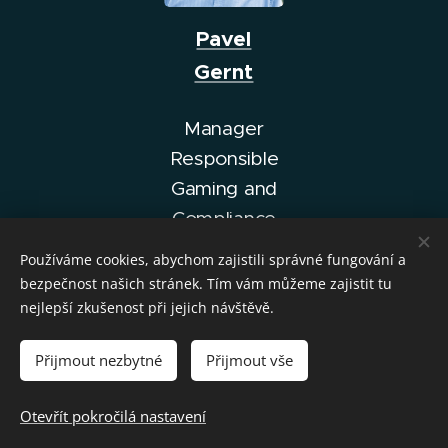
Pavel
Gernt
Manager
Responsible
Gaming and
Compliance
SAZKA, a. s.
Používáme cookies, abychom zajistili správné fungování a
bezpečnost našich stránek. Tím vám můžeme zajistit tu
nejlepší zkušenost při jejich návštěvě.
© 2026 Česká bankovní asociace | ČBA EDUCA PLUS |
Přijmout nezbytné
Přijmout vše
www.cbaeducaplus.cz
| Pro více informací nás kontaktujte na
seminare@cbaonline.cz
Otevřít pokročilá nastavení
Všechna práva vyhrazena.
Cookies