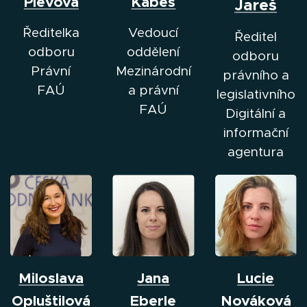
Plevová
Kabeš
Jareš
Ředitelka
Vedoucí
Ředitel
odboru
oddělení
odboru
Právní
Mezinárodní
právního a
FAÚ
a právní
legislativního
FAÚ
Digitální a
informační
agentura
Miloslava
Jana
Lucie
Opluštilová
Eberle
Nováková