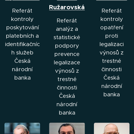
Ružarovská
Referát
Referát
kontroly
kontroly
Referát
poskytování
opatření
analýz a
platebních a
proti
statistické
identifikačníc
legalizaci
podpory
h služeb
výnosů z
prevence
Česká
trestné
legalizace
národní
činnosti
výnosů z
banka
Česká
trestné
národní
činnosti
banka
Česká
národní
banka